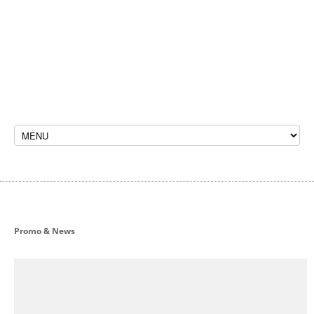
We Are Open
Alamat : Jl. Ahmad Yani KM 7,2 No. 168 A,
Kertak Hanyar, Gadang, Kec. Banjarmasin Tengah, Kota
Banjarmasin, Kalimantan Selatan 70122
Telp :
(0511)
Promo & News