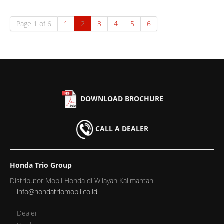
Page 1 of 6
1
2
3
4
5
6
DOWNLOAD BROCHURE
CALL A DEALER
Honda Trio Group
Distributor Mobil Honda di Wilayah Kalimantan
info@hondatriomobil.co.id
Dealer