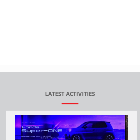
We Are Open
Alamat : Jl. Ahmad Yani KM 7,2 No. 168 A,
Kertak Hanyar, Gadang, Kec. Banjarmasin Tengah, Kota
Banjarmasin, Kalimantan Selatan 70122
Telp :
(0511)
LATEST ACTIVITIES